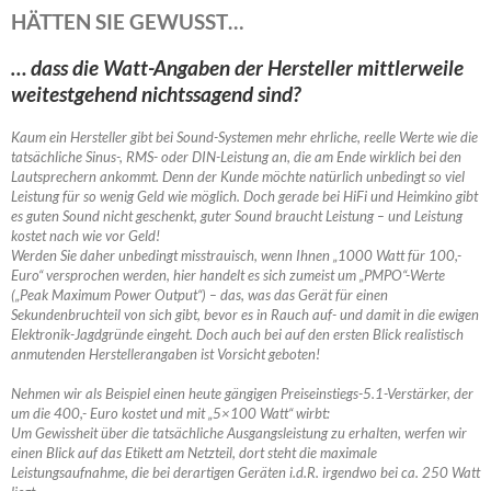
HÄTTEN SIE GEWUSST…
… dass die Watt-Angaben der Hersteller mittlerweile
weitestgehend nichtssagend sind?
Kaum ein Hersteller gibt bei Sound-Systemen mehr ehrliche, reelle Werte wie die
tatsächliche Sinus-, RMS- oder DIN-Leistung an, die am Ende wirklich bei den
Lautsprechern ankommt. Denn der Kunde möchte natürlich unbedingt so viel
Leistung für so wenig Geld wie möglich. Doch gerade bei HiFi und Heimkino gibt
es guten Sound nicht geschenkt, guter Sound braucht Leistung – und Leistung
kostet nach wie vor Geld!
Werden Sie daher unbedingt misstrauisch, wenn Ihnen „1000 Watt für 100,-
Euro“ versprochen werden, hier handelt es sich zumeist um „PMPO“-Werte
(„Peak Maximum Power Output“) – das, was das Gerät für einen
Sekundenbruchteil von sich gibt, bevor es in Rauch auf- und damit in die ewigen
Elektronik-Jagdgründe eingeht.
Doch auch bei auf den ersten Blick realistisch
anmutenden Herstellerangaben ist Vorsicht geboten!
Nehmen wir als Beispiel einen heute gängigen Preiseinstiegs-5.1-Verstärker, der
um die 400,- Euro kostet und mit „5×100 Watt“ wirbt:
Um Gewissheit über die tatsächliche Ausgangsleistung zu erhalten, werfen wir
einen Blick auf das Etikett am Netzteil, dort steht die maximale
Leistungsaufnahme, die bei derartigen Geräten i.d.R. irgendwo bei ca. 250 Watt