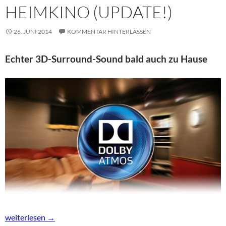
HEIMKINO (UPDATE!)
26. JUNI 2014
KOMMENTAR HINTERLASSEN
Echter 3D-Surround-Sound bald auch zu Hause
Dolby Atmos kommt ins Heimkino (Update!)
weiterlesen
→