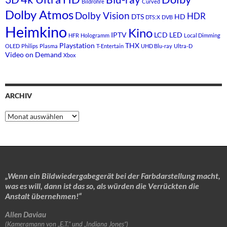
Bildröhre
Curved
Dolby Atmos
Dolby Vision
HDR
DTS
HD
DTS:X
DVB
Heimkino
Kino
IPTV
LCD
LED
HFR
Hologramm
Local Dimming
Playstation
THX
OLED
Philips
Plasma
T-Entertain
UHD Blu-ray
Ultra-D
Video on Demand
Xbox
ARCHIV
Archiv
„Wenn ein Bildwiedergabegerät bei der Farbdarstellung macht,
was es will, dann ist das so, als würden die Verrückten die
Anstalt übernehmen!“
Allen Daviau
(Kameramann von „E.T.“ und „Indiana Jones“)