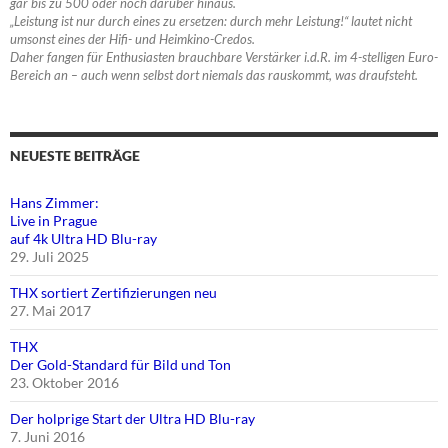
gar bis zu 500 oder noch darüber hinaus.
„Leistung ist nur durch eines zu ersetzen: durch mehr Leistung!“ lautet nicht
umsonst eines der Hifi- und Heimkino-Credos.
Daher fangen für Enthusiasten brauchbare Verstärker i.d.R. im 4-stelligen Euro-
Bereich an – auch wenn selbst dort niemals das rauskommt, was draufsteht.
NEUESTE BEITRÄGE
Hans Zimmer:
Live in Prague
auf 4k Ultra HD Blu-ray
29. Juli 2025
THX sortiert Zertifizierungen neu
27. Mai 2017
THX
Der Gold-Standard für Bild und Ton
23. Oktober 2016
Der holprige Start der Ultra HD Blu-ray
7. Juni 2016