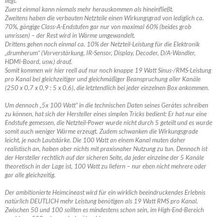
liegt.
Zuerst einmal kann niemals mehr herauskommen als hineinfließt.
Zweitens haben die verbauten Netzteile einen Wirkungsgrad von lediglich ca.
70%, gängige Class-A-Endstufen gar nur von maximal 60% (beides grob
umrissen) – der Rest wird in Wärme umgewandelt.
Drittens gehen noch einmal ca. 10% der Netzteil-Leistung für die Elektronik
„drumherum“ (Vorverstärkung, IR-Sensor, Display, Decoder, D/A-Wandler,
HDMI-Board, usw.) drauf.
Somit kommen wir hier reell auf nur noch knappe 19 Watt Sinus-/RMS-Leistung
pro Kanal bei gleichzeitiger und gleichmäßiger Beanspruchung aller Kanäle
(250 x 0,7 x 0,9 : 5 x 0,6), die letztendlich bei jeder einzelnen Box ankommen.
Um dennoch „5x 100 Watt“ in die technischen Daten seines Gerätes schreiben
zu können, hat sich der Hersteller eines simplen Tricks bedient: Er hat nur eine
Endstufe gemessen, die Netzteil-Power wurde nicht durch 5 geteilt und es wurde
somit auch weniger Wärme erzeugt. Zudem schwanken die Wirkungsgrade
leicht, je nach Lautstärke. Die 100 Watt an einem Kanal muten daher
realistisch an, haben aber nichts mit praxisnaher Nutzung zu tun. Dennoch ist
der Hersteller rechtlich auf der sicheren Seite, da jeder einzelne der 5 Kanäle
theoretisch in der Lage ist, 100 Watt zu liefern – nur eben nicht mehrere oder
gar alle gleichzeitig.
Der ambitionierte Heimcineast wird für ein wirklich beeindruckendes Erlebnis
natürlich DEUTLICH mehr Leistung benötigen als 19 Watt RMS pro Kanal.
Zwischen 50 und 100 sollten es mindestens schon sein, im High-End-Bereich