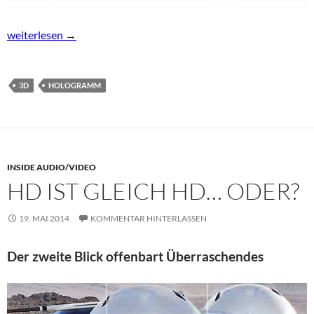
Michael Jacksons Hologramm-Auftritt bei den Billboard Music
weiterlesen
→
3D
HOLOGRAMM
INSIDE AUDIO/VIDEO
HD IST GLEICH HD… ODER?
19. MAI 2014
KOMMENTAR HINTERLASSEN
Der zweite Blick offenbart Überraschendes