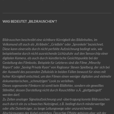
WAS BEDEUTET „BILDRAUSCHEN“?
Bildrauschen beschreibt eine sichtbare Körnigkeit des Bildinhaltes, im
Volksmund oft auch als „Kribbeln“, „Grießeln“ oder „Sprenkeln“ bezeichnet.
Diese kann einerseits durch nicht perfekte Aufzeichnung bedingt sein, wie
beispielsweise durch nicht ausreichende Lichtzufuhr auf den Sensorchip einer
digitalen Kamera, als auch durch künstlerische Gesichtspunkte bei der
Gestaltung des Filmlooks. Beispiele für Letzteres sind die Filme „Minority
Report“ oder „Saving Private Ryan“ von Regisseur Steven Spielberg, der sich bei
der Auswahl des passenden Zelluloids in beiden Fällen bewusst für eines mit
hoher Körnigkeit entschied, um den Filmen einen weniger digitalen und vielmehr
dokumentarischen, „schmutzigen“ Look zu verleihen.
Dieses sogenannte Filmkorn ist somit kein Bildfehler, sondern ein gewolltes
Stilmittel, dessen Darstellung nicht durch Rauschfilter o.Ä. „glattgebügelt“
werden darf.
Zu Zeiten analoger Signalaufzeichnung und -übertragung konnte Bildrauschen
auch durch ein zu schwaches Nutzsignal, z.B. bedingt durch minderwertige
oder alte Datenträger, zu lange Leitungswege oder unzureichende
Abschirmungen der Kabel entstehen. Derartige Effekte gehören aber seit der