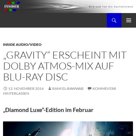
Zum
Inhalt
Suchen
springen
AV-Insider
PRIMÄR
MENÜ
INSIDE AUDIO/VIDEO
„GRAVITY“ ERSCHEINT MIT
DOLBY ATMOS-MIX AUF
BLU-RAY DISC
13. NOVEMBER 2014
RAMI EL-BAWWAB
KOMMENTAR
HINTERLASSEN
„Diamond Luxe“-Edition im Februar