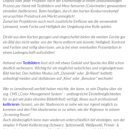
Display oder jeder Projektor nach der Endmontage in einem zeitaufwändigen
Prozess per Hand mit Testbildern und Mess-Sensoren (Colorimeter) genauestens
einstellen (kalibrieren). Beim heutigen, durch den harten Konkurrenzkampf
verursachten Preisdruck am Markt unmöglich!
Zumal bei Projektoren auch noch zusätzliche Einflüsse wie die verwendete
Leinwand, sowie Farbe und Helligkeit der Umgebung eine Rolle spielen.
Direkt aus dem Karton gezogen und eingeschaltet bieten die meisten Geräte gar
ein Bild das nicht weiter von der Norm entfernt sein könnte: Helligkeit, Kontrast
und Farben sind völlig überrissen, um ja bei einer eventuellen Präsentation in
einem Ladengeschäft aufzufallen!
Anhand von
Testbildern
lässt sich mit etwas Geduld und Spucke das Bild schon
deutlich verbessern. Wichtig für ein möglichst natürliches und originalgetreues
Bild hierbei: Den hellsten Modus (oft „Dynamik“ oder „Brilliant“ betitelt)
unbedingt meiden und stattdessen auf „Kino“ oder „Benutzer“ wechseln!
Wer es (annähernd) perfekt haben möchte, der kann, so sein Display über ein
sog. CMS („Color Management System“ – umfangreiche Einstellmöglichkeiten
für so gut wie jedes einzelne Bildattribut) verfügt, dieses auch professionell
kalibrieren
(lassen), um der Studionorm so nahe wie nur irgend möglich zu
kommen und den Film idealerweise so zu sehen, wie der Regisseur in seinem
„Screening Room“.
Auch diesbezüglich kann man wiederum unterschiedlich tief einsteigen, von der
simplen 9-Punkt-Kalibrierung (Schwarz, Spitzenweiß, Weißpunkt, Primär- &