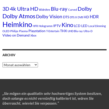
4k Ultra HD
Dolby
3D
Blu-ray
Bildröhre
Curved
Dolby Atmos
Dolby Vision
HDR
DTS
HD
DTS:X
DVB
Heimkino
Kino
IPTV
LCD
LED
HFR
Hologramm
Local Dimming
Playstation
THX
OLED
Philips
Plasma
T-Entertain
UHD Blu-ray
Ultra-D
Video on Demand
Xbox
ARCHIV
Archiv
„Sie mögen ein qualitativ sehr hochwertiges System besitzen,
doch solange es nicht vernünftig kalibriert ist, wären Sie
überrascht, wieviel Sie verpassen.“